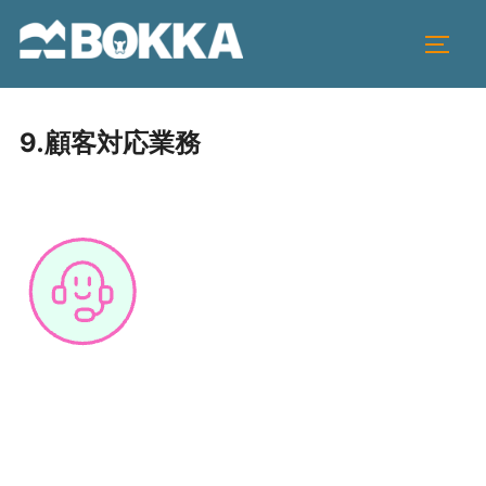
コ
ン
サイド
テ
ン
ツ
9.顧客対応業務
へ
ス
キ
ッ
プ