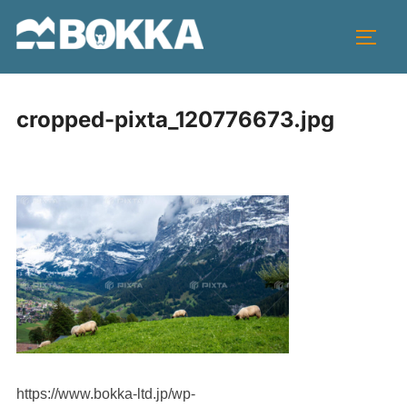
コ
ン
サイド
テ
ン
ツ
cropped-pixta_120776673.jpg
へ
ス
キ
ッ
プ
https://www.bokka-ltd.jp/wp-